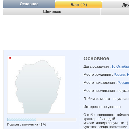
Основное
Блог
( 0 )
Др
Шпионаж
Основное
Дата рождения :
16 Октяб
Место рождения :
Россия
,
Н
Место нахождения :
Россия
Место проживания : не ука
Любимые места : не указа
Интересы : не указаны
О себе : внешность: обманч
храктер: тЪвердый.
мысли: иногда разумные :-)
Портрет заполнен на 41 %
чувства: всегда настоящие.