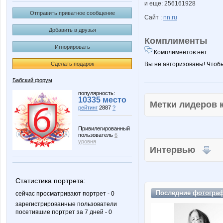
и еще: 256161928
Отправить приватное сообщение
Сайт :
nn.ru
Добавить в друзья
Комплименты
Игнорировать
Комплиментов нет.
Сделать подарок
Вы не авторизованы! Чтоб
Бабский форум
популярность:
10335 место
Метки лидеров
рейтинг
2887
?
Привилегированный
пользователь
6
уровня
Интервью
Статистика портрета:
Последние
фотогра
сейчас просматривают портрет - 0
зарегистрированные пользователи
посетившие портрет за 7 дней - 0